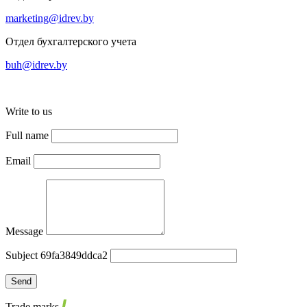
marketing@idrev.by
Отдел бухгалтерского учета
buh@idrev.by
Write to us
Full name
Email
Message
Subject 69fa3849ddca2
Send
Trade marks