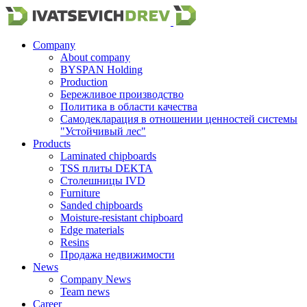
Company
About company
BYSPAN Holding
Production
Бережливое производство
Политика в области качества
Самодекларация в отношении ценностей системы
"Устойчивый лес"
Products
Laminated chipboards
TSS плиты DEKTA
Столешницы IVD
Furniture
Sanded chipboards
Moisture-resistant chipboard
Edge materials
Resins
Продажа недвижимости
News
Company News
Team news
Career