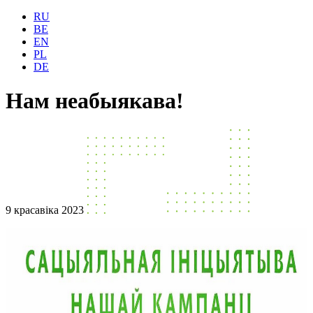
RU
BE
EN
PL
DE
Нам неабыякава!
9 красавіка 2023