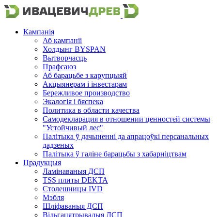
Кампанія
Аб кампаніі
Холдынг BYSPAN
Вытворчасць
Прафсаюз
Аб барацьбе з карупцыяй
Акцыянерам і інвестарам
Бережливое производство
Экалогія і бяспека
Политика в области качества
Самодекларация в отношении ценностей системы
"Устойчивый лес"
Палітыка ў дачыненні да апрацоўкі персанальных
дадзеных
Палітыка ў галіне барацьбы з хабарніцтвам
Прадукцыя
Ламінаваныя ДСП
TSS плиты DEKTA
Столешницы IVD
Мэбля
Шліфаваныя ДСП
Вільгацятрывалыя ДСП