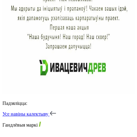
Падзяліцца:
Усе навіны калектыву
Гандлёвыя маркі