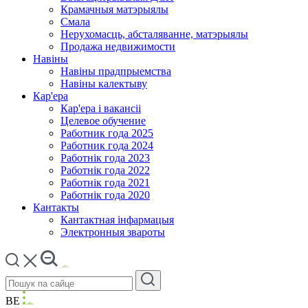
Крамачныя матэрыялы
Смала
Нерухомасць, абсталяванне, матэрыялы
Продажа недвижимости
Навіны
Навіны прадпрыемства
Навіны калектыву
Кар'ера
Кар'ера і вакансіі
Целевое обучение
Работник года 2025
Работник года 2024
Работнік года 2023
Работнік года 2022
Работнік года 2021
Работнік года 2020
Кантакты
Кантактная інфармацыя
Электронныя звароты
BE