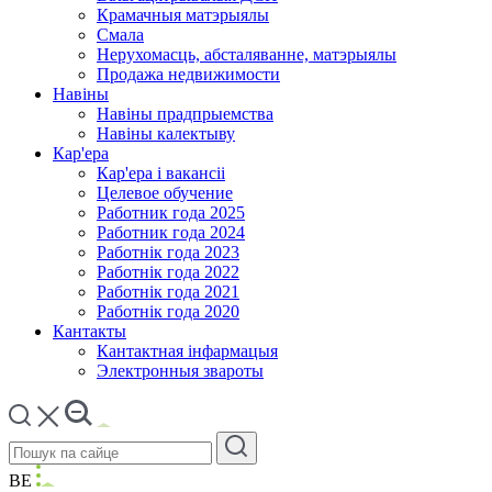
Крамачныя матэрыялы
Смала
Нерухомасць, абсталяванне, матэрыялы
Продажа недвижимости
Навіны
Навіны прадпрыемства
Навіны калектыву
Кар'ера
Кар'ера і вакансіі
Целевое обучение
Работник года 2025
Работник года 2024
Работнік года 2023
Работнік года 2022
Работнік года 2021
Работнік года 2020
Кантакты
Кантактная інфармацыя
Электронныя звароты
BE