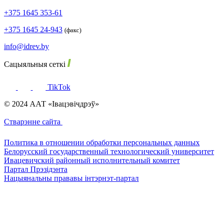
+375 1645 353-61
+375 1645 24-943
(факс)
info@idrev.by
Сацыяльныя сеткі
TikTok
© 2024 ААТ «Івацэвічдрэў»
Стварэнне сайта
Политика в отношении обработки персональных данных
Белорусский государственный технологический университет
Ивацевичский районный исполнительный комитет
Партал Прэзідэнта
Нацыянальны прававы інтэрнэт-партал