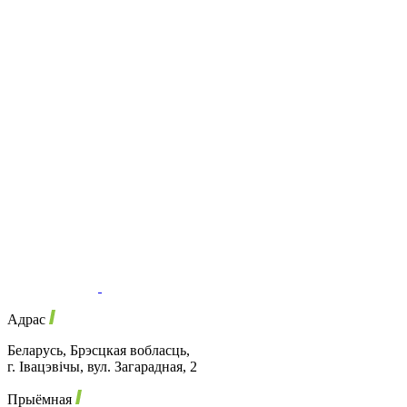
Адрас
Беларусь, Брэсцкая вобласць,
г. Івацэвічы, вул. Загарадная, 2
Прыёмная