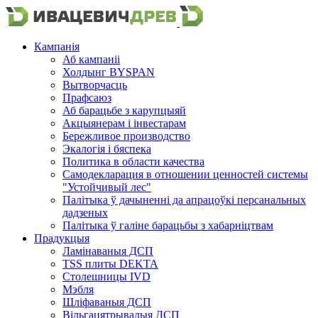
Кампанія
Аб кампаніі
Холдынг BYSPAN
Вытворчасць
Прафсаюз
Аб барацьбе з карупцыяй
Акцыянерам і інвестарам
Бережливое производство
Экалогія і бяспека
Политика в области качества
Самодекларация в отношении ценностей системы
"Устойчивый лес"
Палітыка ў дачыненні да апрацоўкі персанальных
дадзеных
Палітыка ў галіне барацьбы з хабарніцтвам
Прадукцыя
Ламінаваныя ДСП
TSS плиты DEKTA
Столешницы IVD
Мэбля
Шліфаваныя ДСП
Вільгацятрывалыя ДСП