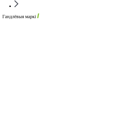
Гандлёвыя маркі