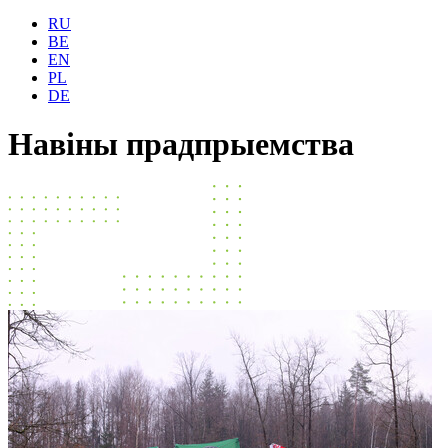
RU
BE
EN
PL
DE
Навіны прадпрыемства