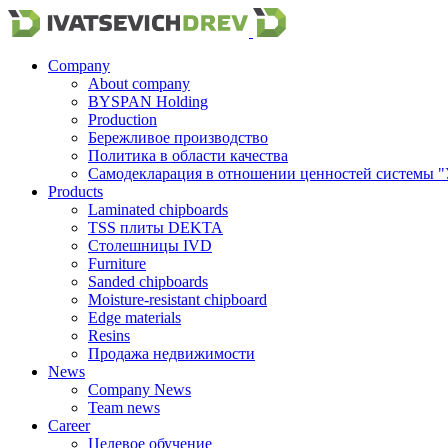
Company
About company
BYSPAN Holding
Production
Бережливое производство
Политика в области качества
Самодекларация в отношении ценностей системы "
Products
Laminated chipboards
TSS плиты DEKTA
Столешницы IVD
Furniture
Sanded chipboards
Moisture-resistant chipboard
Edge materials
Resins
Продажа недвижимости
News
Company News
Team news
Career
Целевое обучение